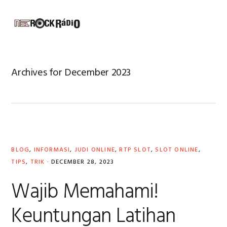
Skip
Skip
Skip
to
to
to
MENU
primary
main
primary
navigation
content
sidebar
Archives for December 2023
BLOG
,
INFORMASI
,
JUDI ONLINE
,
RTP SLOT
,
SLOT ONLINE
,
TIPS
,
TRIK
·
DECEMBER 28, 2023
Wajib Memahami!
Keuntungan Latihan