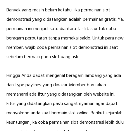
Banyak yang masih belum ketahui jika permainan slot
demonstrasi yang didatangkan adalah permainan gratis. Ya,
permainan ini menjadi satu diantara fasilitas untuk coba
beragam perputaran tanpa memakai saldo. Untuk para new
member, wajib coba permainan slot demonstrasi ini saat
sebelum bermain pada slot uang asli.
Hingga Anda dapat mengenal beragam lambang yang ada
dan type paylines yang dipakai. Member baru akan
memahami ada fitur yang didatangkan oleh website ini.
Fitur yang didatangkan pasti sangat nyaman agar dapat
menyokong anda saat bermain slot online. Berikut sejumlah
keuntungan jika coba permainan slot demonstrasi lebih dulu