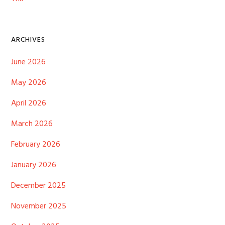
ARCHIVES
June 2026
May 2026
April 2026
March 2026
February 2026
January 2026
December 2025
November 2025