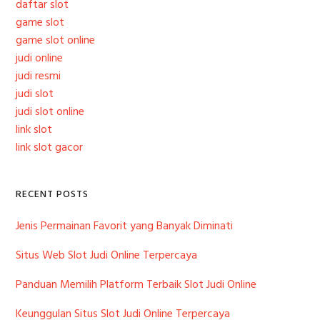
daftar slot
game slot
game slot online
judi online
judi resmi
judi slot
judi slot online
link slot
link slot gacor
RECENT POSTS
Jenis Permainan Favorit yang Banyak Diminati
Situs Web Slot Judi Online Terpercaya
Panduan Memilih Platform Terbaik Slot Judi Online
Keunggulan Situs Slot Judi Online Terpercaya