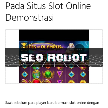
Pada Situs Slot Online
Demonstrasi
Saat sebelum para player baru bermain slot online dengan