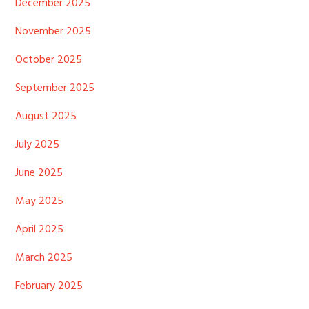
December 2025
November 2025
October 2025
September 2025
August 2025
July 2025
June 2025
May 2025
April 2025
March 2025
February 2025