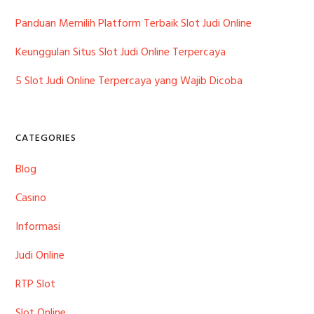
Panduan Memilih Platform Terbaik Slot Judi Online
Keunggulan Situs Slot Judi Online Terpercaya
5 Slot Judi Online Terpercaya yang Wajib Dicoba
CATEGORIES
Blog
Casino
Informasi
Judi Online
RTP Slot
Slot Online