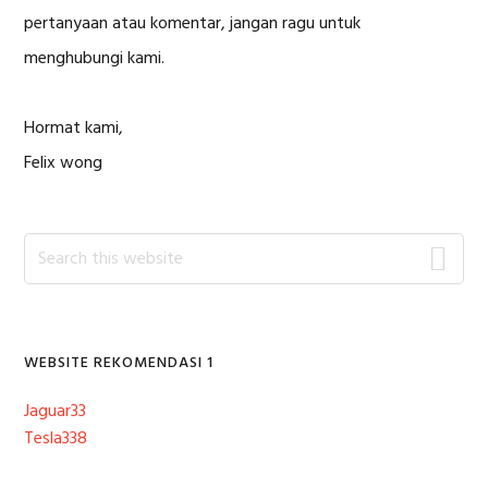
pertanyaan atau komentar, jangan ragu untuk
menghubungi kami.
Hormat kami,
Felix wong
Primary
Search
this
Sidebar
website
WEBSITE REKOMENDASI 1
Jaguar33
Tesla338