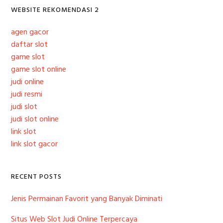
WEBSITE REKOMENDASI 2
agen gacor
daftar slot
game slot
game slot online
judi online
judi resmi
judi slot
judi slot online
link slot
link slot gacor
RECENT POSTS
Jenis Permainan Favorit yang Banyak Diminati
Situs Web Slot Judi Online Terpercaya