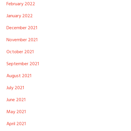
February 2022
January 2022
December 2021
November 2021
October 2021
September 2021
August 2021
July 2021
June 2021
May 2021
April 2021