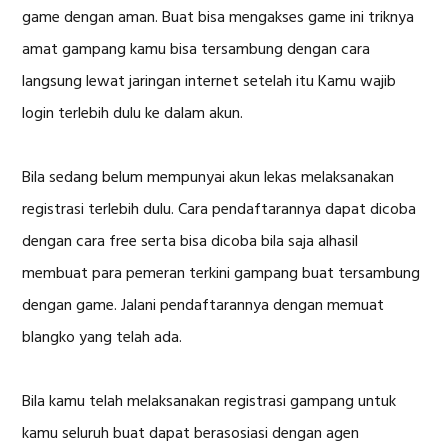
game dengan aman. Buat bisa mengakses game ini triknya
amat gampang kamu bisa tersambung dengan cara
langsung lewat jaringan internet setelah itu Kamu wajib
login terlebih dulu ke dalam akun.
Bila sedang belum mempunyai akun lekas melaksanakan
registrasi terlebih dulu. Cara pendaftarannya dapat dicoba
dengan cara free serta bisa dicoba bila saja alhasil
membuat para pemeran terkini gampang buat tersambung
dengan game. Jalani pendaftarannya dengan memuat
blangko yang telah ada.
Bila kamu telah melaksanakan registrasi gampang untuk
kamu seluruh buat dapat berasosiasi dengan agen