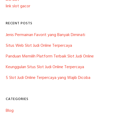
link slot gacor
RECENT POSTS
Jenis Permainan Favorit yang Banyak Diminati
Situs Web Slot Judi Online Terpercaya
Panduan Memilih Platform Terbaik Slot Judi Online
Keunggulan Situs Slot Judi Online Terpercaya
5 Slot Judi Online Terpercaya yang Wajib Dicoba
CATEGORIES
Blog