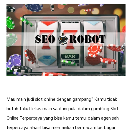
Mau main judi slot online dengan gampang? Kamu tidak
butuh takut lekas main saat ini pula dalam gambling Slot
Online Terpercaya yang bisa kamu temui dalam agen sah
terpercaya alhasil bisa memainkan bermacam berbagai