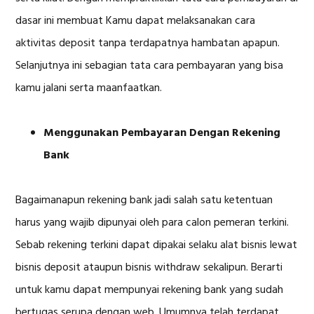
dasar ini membuat Kamu dapat melaksanakan cara
aktivitas deposit tanpa terdapatnya hambatan apapun.
Selanjutnya ini sebagian tata cara pembayaran yang bisa
kamu jalani serta maanfaatkan.
Menggunakan Pembayaran Dengan Rekening
Bank
Bagaimanapun rekening bank jadi salah satu ketentuan
harus yang wajib dipunyai oleh para calon pemeran terkini.
Sebab rekening terkini dapat dipakai selaku alat bisnis lewat
bisnis deposit ataupun bisnis withdraw sekalipun. Berarti
untuk kamu dapat mempunyai rekening bank yang sudah
bertugas serupa dengan web. Umumnya telah terdapat