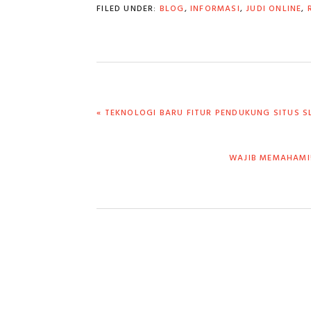
FILED UNDER:
BLOG
,
INFORMASI
,
JUDI ONLINE
,
PREVIOUS
« TEKNOLOGI BARU FITUR PENDUKUNG SITUS S
POST:
NEXT
WAJIB MEMAHAMI!
POST: