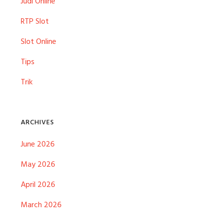
Judi Online
RTP Slot
Slot Online
Tips
Trik
ARCHIVES
June 2026
May 2026
April 2026
March 2026