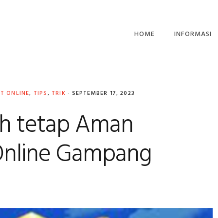
HOME
INFORMASI
JUDI ONLINE
SLOT ONLINE
T ONLINE
,
TIPS
,
TRIK
·
SEPTEMBER 17, 2023
CASINO
ih tetap Aman
SPORTSBOOK
POKER
 Online Gampang
TOGEL
FISHING GAM