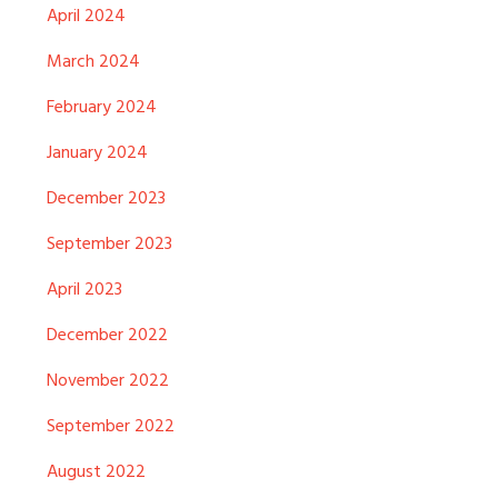
April 2024
March 2024
February 2024
January 2024
December 2023
September 2023
April 2023
December 2022
November 2022
September 2022
August 2022