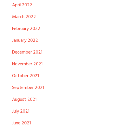
April 2022
March 2022
February 2022
January 2022
December 2021
November 2021
October 2021
September 2021
August 2021
July 2021
June 2021