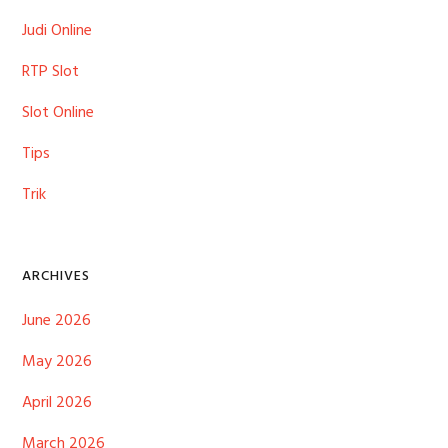
Judi Online
RTP Slot
Slot Online
Tips
Trik
ARCHIVES
June 2026
May 2026
April 2026
March 2026