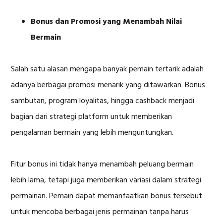
Bonus dan Promosi yang Menambah Nilai
Bermain
Salah satu alasan mengapa banyak pemain tertarik adalah
adanya berbagai promosi menarik yang ditawarkan. Bonus
sambutan, program loyalitas, hingga cashback menjadi
bagian dari strategi platform untuk memberikan
pengalaman bermain yang lebih menguntungkan.
Fitur bonus ini tidak hanya menambah peluang bermain
lebih lama, tetapi juga memberikan variasi dalam strategi
permainan. Pemain dapat memanfaatkan bonus tersebut
untuk mencoba berbagai jenis permainan tanpa harus