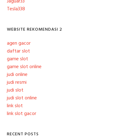
Jaguar33
Tesla338
WEBSITE REKOMENDASI 2
agen gacor
daftar slot
game slot
game slot online
judi online
judi resmi
judi slot
judi slot online
link slot
link slot gacor
RECENT POSTS