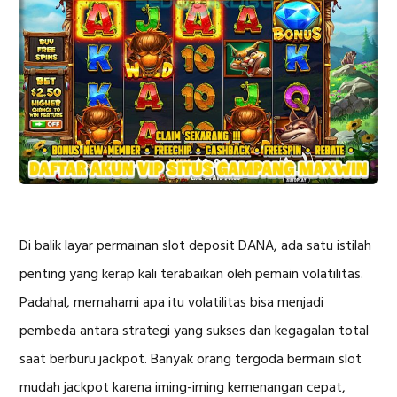
Di balik layar permainan slot deposit DANA, ada satu istilah
penting yang kerap kali terabaikan oleh pemain volatilitas.
Padahal, memahami apa itu volatilitas bisa menjadi
pembeda antara strategi yang sukses dan kegagalan total
saat berburu jackpot. Banyak orang tergoda bermain slot
mudah jackpot karena iming-iming kemenangan cepat,