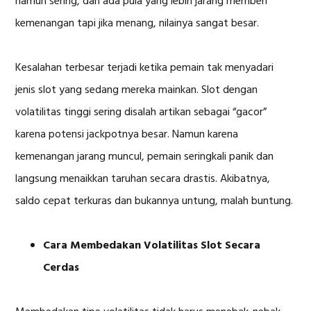
namun sering, dan ada pula yang lebih jarang memberi
kemenangan tapi jika menang, nilainya sangat besar.
Kesalahan terbesar terjadi ketika pemain tak menyadari
jenis slot yang sedang mereka mainkan. Slot dengan
volatilitas tinggi sering disalah artikan sebagai “gacor”
karena potensi jackpotnya besar. Namun karena
kemenangan jarang muncul, pemain seringkali panik dan
langsung menaikkan taruhan secara drastis. Akibatnya,
saldo cepat terkuras dan bukannya untung, malah buntung.
Cara Membedakan Volatilitas Slot Secara
Cerdas