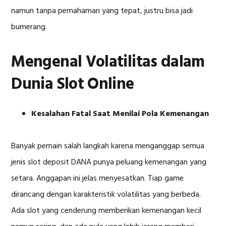
namun tanpa pemahaman yang tepat, justru bisa jadi
bumerang.
Mengenal Volatilitas dalam
Dunia Slot Online
Kesalahan Fatal Saat Menilai Pola Kemenangan
Banyak pemain salah langkah karena menganggap semua
jenis slot deposit DANA punya peluang kemenangan yang
setara. Anggapan ini jelas menyesatkan. Tiap game
dirancang dengan karakteristik volatilitas yang berbeda.
Ada slot yang cenderung memberikan kemenangan kecil