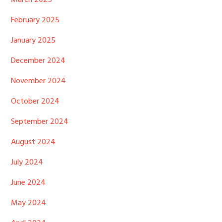
March 2025
February 2025
January 2025
December 2024
November 2024
October 2024
September 2024
August 2024
July 2024
June 2024
May 2024