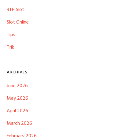
RTP Slot
Slot Online
Tips
Trik
ARCHIVES
June 2026
May 2026
April 2026
March 2026
February 2026