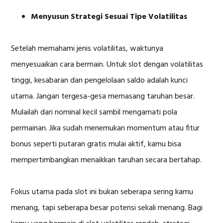
Menyusun Strategi Sesuai Tipe Volatilitas
Setelah memahami jenis volatilitas, waktunya
menyesuaikan cara bermain. Untuk slot dengan volatilitas
tinggi, kesabaran dan pengelolaan saldo adalah kunci
utama. Jangan tergesa-gesa memasang taruhan besar.
Mulailah dari nominal kecil sambil mengamati pola
permainan. Jika sudah menemukan momentum atau fitur
bonus seperti putaran gratis mulai aktif, kamu bisa
mempertimbangkan menaikkan taruhan secara bertahap.
Fokus utama pada slot ini bukan seberapa sering kamu
menang, tapi seberapa besar potensi sekali menang. Bagi