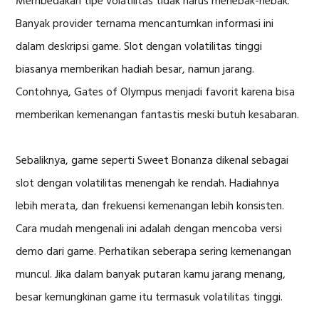
Membedakan tipe volatilitas tidak harus menebak-nebak.
Banyak provider ternama mencantumkan informasi ini
dalam deskripsi game. Slot dengan volatilitas tinggi
biasanya memberikan hadiah besar, namun jarang.
Contohnya, Gates of Olympus menjadi favorit karena bisa
memberikan kemenangan fantastis meski butuh kesabaran.
Sebaliknya, game seperti Sweet Bonanza dikenal sebagai
slot dengan volatilitas menengah ke rendah. Hadiahnya
lebih merata, dan frekuensi kemenangan lebih konsisten.
Cara mudah mengenali ini adalah dengan mencoba versi
demo dari game. Perhatikan seberapa sering kemenangan
muncul. Jika dalam banyak putaran kamu jarang menang,
besar kemungkinan game itu termasuk volatilitas tinggi.