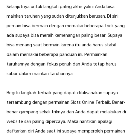
Selanjutnya untuk langkah paling akhir yakni Anda bisa
mainkan taruhan yang sudah ditunjukkan barusan. Di sini
pemain bisa bermain dengan memakai beberapa trick yang
ada supaya bisa meraih kemenangan paling besar. Supaya
bisa menang saat bermain karena itu anda harus stabil
dalam memakai beberapa panduan ini. Permainkan
taruhannya dengan fokus penuh dan Anda tetap harus
sabar dalam mainkan taruhannya.
Begitu langkah terbaik yang dapat dilaksanakan supaya
tersambung dengan permainan Slots Online Terbaik. Benar-
benar gampang sekali triknya dan Anda dapat melakukan di
website sah paling dipercaya. Maka nantikan apalagi
daftarkan diri Anda saat ini supaya memperoleh permainan