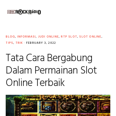
Skip
Skip
Skip
to
to
to
MENU
primary
main
primary
navigation
content
sidebar
BLOG
,
INFORMASI
,
JUDI ONLINE
,
RTP SLOT
,
SLOT ONLINE
,
TIPS
,
TRIK
·
FEBRUARY 3, 2022
Tata Cara Bergabung
Dalam Permainan Slot
Online Terbaik