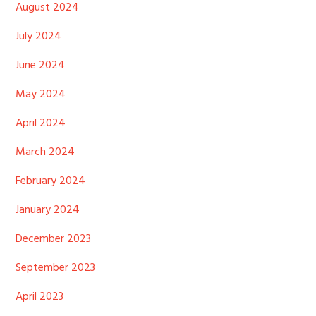
August 2024
July 2024
June 2024
May 2024
April 2024
March 2024
February 2024
January 2024
December 2023
September 2023
April 2023