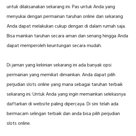
untuk dilaksanakan sekarang ini. Pas untuk Anda yang
menyukai dengan permainan taruhan online dan sekarang
Anda dapat melakukan cukup dengan di dalam rumah saja.
Bisa mainkan taruhan secara aman dan senang hingga Anda
dapat memperoleh keuntungan secara mudah.
Di jaman yang kekinian sekarang ini ada banyak opsi
permainan yang memikat dimainkan. Anda dapat pilih
perjudian slots online yang mana sebagai taruhan terbaik
sekarang ini. Untuk Anda yang ingin memainkan selekasnya
daftarkan di website paling dipercaya. Di sini telah ada
bermacam selingan terbaik dan anda bisa pilih perjudian
slots online.