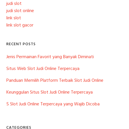
judi slot
judi slot online
link slot
link slot gacor
RECENT POSTS
Jenis Permainan Favorit yang Banyak Diminati
Situs Web Slot Judi Online Terpercaya
Panduan Memilih Platform Terbaik Slot Judi Online
Keunggulan Situs Slot Judi Online Terpercaya
5 Slot Judi Online Terpercaya yang Wajib Dicoba
CATEGORIES