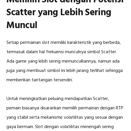
Scatter yang Lebih Sering
Muncul
Setiap permainan slot memiliki karakteristik yang berbeda,
termasuk dalam hal frekuensi munculnya simbol Scatter.
Ada game yang lebih sering memunculkannya, namun ada
juga yang membuat simbol ini lebih jarang terlihat sehingga
memberikan tantangan tersendiri.
Untuk meningkatkan peluang mendapatkan Scatter,
pemain biasanya disarankan memilih permainan dengan RTP
yang stabil serta mekanisme volatilitas yang sesuai dengan
gaya bermain. Slot dengan volatilitas menengah sering