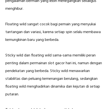
pengalaman bermain yang lebih menegangkan sekaligus
menghibur.
Floating wild sangat cocok bagi pemain yang menyukai
tantangan dan variasi, karena setiap spin selalu membawa
kemungkinan baru yang berbeda.
Sticky wild dan floating wild sama-sama memiliki peran
penting dalam permainan slot gacor hari ini, namun dengan
pendekatan yang berbeda. Sticky wild menawarkan
stabilitas dan peluang kemenangan berulang, sedangkan
floating wild menghadirkan dinamika dan kejutan di setiap
putaran.