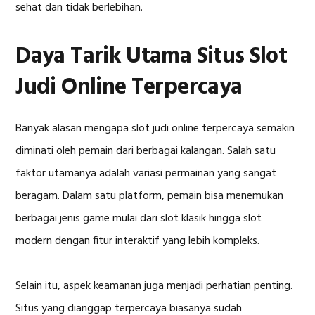
sehat dan tidak berlebihan.
Daya Tarik Utama Situs Slot
Judi Online Terpercaya
Banyak alasan mengapa slot judi online terpercaya semakin
diminati oleh pemain dari berbagai kalangan. Salah satu
faktor utamanya adalah variasi permainan yang sangat
beragam. Dalam satu platform, pemain bisa menemukan
berbagai jenis game mulai dari slot klasik hingga slot
modern dengan fitur interaktif yang lebih kompleks.
Selain itu, aspek keamanan juga menjadi perhatian penting.
Situs yang dianggap terpercaya biasanya sudah