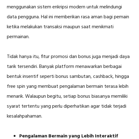
menggunakan sistem enkripsi modern untuk melindungi
data pengguna. Hal ini memberikan rasa aman bagi pemain
ketika melakukan transaksi maupun saat menikmati
permainan.
Tidak hanya itu, fitur promosi dan bonus juga menjadi daya
tarik tersendiri. Banyak platform menawarkan berbagai
bentuk insentif seperti bonus sambutan, cashback, hingga
free spin yang membuat pengalaman bermain terasa lebih
menarik. Walaupun begitu, setiap bonus biasanya memiliki
syarat tertentu yang perlu diperhatikan agar tidak terjadi
kesalahpahaman.
Pengalaman Bermain yang Lebih Interaktif