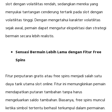
slot dengan volatilitas rendah, sedangkan mereka yang
menyukai tantangan cenderung tertarik pada slot dengan
volatilitas tinggi. Dengan mengetahui karakter volatilitas
sejak awal, pemain dapat mengatur ekspektasi dan strategi
bermain secara lebih realistis.
Sensasi Bermain Lebih Lama dengan Fitur Free
Spins
Fitur perputaran gratis atau free spins menjadi salah satu
daya tarik utama slot online. Fitur ini memungkinkan pemain
mendapatkan putaran tambahan tanpa harus
mengeluarkan saldo tambahan. Biasanya, free spins muncul
ketika simbol tertentu berhasil terkumpul dalam permainan.