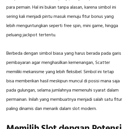
para pemain. Hal ini bukan tanpa alasan, karena simbol ini
sering kali menjadi pintu masuk menuju fitur bonus yang
lebih menguntungkan seperti free spin, mini game, hingga
peluang jackpot tertentu.
Berbeda dengan simbol biasa yang harus berada pada garis
pembayaran agar menghasilkan kemenangan, Scatter
memiliki mekanisme yang lebih fleksibel. Simbol ini tetap
bisa memberikan hasil meskipun muncul di posisi mana saja
pada gulungan, selama jumlahnya memenuhi syarat dalam
permainan. Inilah yang membuatnya menjadi salah satu fitur
paling dinamis dan menarik dalam slot modern.
Memilih Slot dengan Potensi