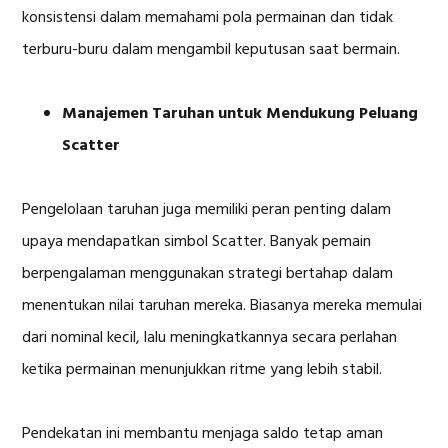
konsistensi dalam memahami pola permainan dan tidak
terburu-buru dalam mengambil keputusan saat bermain.
Manajemen Taruhan untuk Mendukung Peluang
Scatter
Pengelolaan taruhan juga memiliki peran penting dalam
upaya mendapatkan simbol Scatter. Banyak pemain
berpengalaman menggunakan strategi bertahap dalam
menentukan nilai taruhan mereka. Biasanya mereka memulai
dari nominal kecil, lalu meningkatkannya secara perlahan
ketika permainan menunjukkan ritme yang lebih stabil.
Pendekatan ini membantu menjaga saldo tetap aman