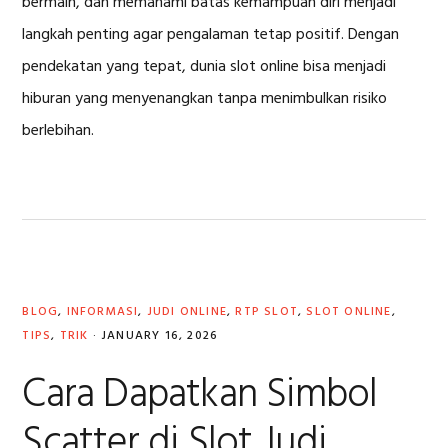
bermain, dan memahami batas kemampuan diri menjadi
langkah penting agar pengalaman tetap positif. Dengan
pendekatan yang tepat, dunia slot online bisa menjadi
hiburan yang menyenangkan tanpa menimbulkan risiko
berlebihan.
BLOG
,
INFORMASI
,
JUDI ONLINE
,
RTP SLOT
,
SLOT ONLINE
,
TIPS
,
TRIK
·
JANUARY 16, 2026
Cara Dapatkan Simbol
Scatter di Slot Judi