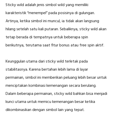
Sticky wild adalah jenis simbol wild yang memiliki
karakteristik “menempel” pada posisinya di gulungan.
Artinya, ketika simbol ini muncul, ia tidak akan langsung
hilang setelah satu kali putaran. Sebaliknya, sticky wild akan
tetap berada di tempatnya untuk beberapa spin
berikutnya, terutama saat fitur bonus atau free spin aktif.
Keunggulan utama dari sticky wild terletak pada
stabilitasnya. Karena bertahan lebih lama di layar
permainan, simbol ini memberikan peluang lebih besar untuk
menciptakan kombinasi kemenangan secara berulang.
Dalam beberapa permainan, sticky wild bahkan bisa menjadi
kunci utama untuk memicu kemenangan besar ketika
dikombinasikan dengan simbol lain yang tepat.