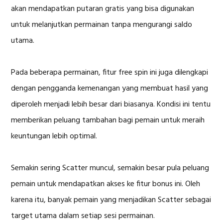
akan mendapatkan putaran gratis yang bisa digunakan
untuk melanjutkan permainan tanpa mengurangi saldo
utama.
Pada beberapa permainan, fitur free spin ini juga dilengkapi
dengan pengganda kemenangan yang membuat hasil yang
diperoleh menjadi lebih besar dari biasanya. Kondisi ini tentu
memberikan peluang tambahan bagi pemain untuk meraih
keuntungan lebih optimal.
Semakin sering Scatter muncul, semakin besar pula peluang
pemain untuk mendapatkan akses ke fitur bonus ini. Oleh
karena itu, banyak pemain yang menjadikan Scatter sebagai
target utama dalam setiap sesi permainan.