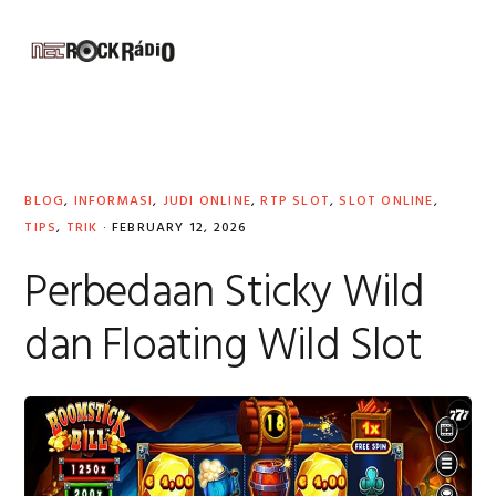
Skip
Skip
Skip
to
to
to
MENU
primary
main
primary
navigation
content
sidebar
BLOG
,
INFORMASI
,
JUDI ONLINE
,
RTP SLOT
,
SLOT ONLINE
,
TIPS
,
TRIK
·
FEBRUARY 12, 2026
Perbedaan Sticky Wild
dan Floating Wild Slot